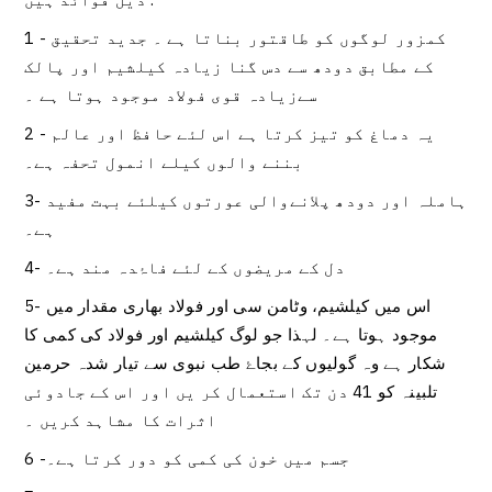
1 - کمزور لوگوں کو طاقتور بناتا ہے ۔ جدید تحقیق
کے مطابق دودھ سے دس گنا زیادہ کیلشیم اور پالک
سےزیادہ قوی فولاد موجود ہوتا ہے ۔
2 - یہ دماغ کو تیز کرتا ہے اس لئے حافظ اور عالم
بننے والوں کیلے انمول تحفہ ہے۔
3- ہاملہ اور دودھ پلانےوالی عورتوں کیلئے بہت مفید
ہے۔
4- دل کے مریضوں کے لئے فاۂدہ مند ہے۔
5- اس میں کیلشیم، وٹامن سی اور فولاد بھاری مقدار میں
موجود ہوتا ہے۔ لہذا جو لوگ کیلشیم اور فولاد کی کمی کا
شکار ہے وہ گولیوں کے بجاۓ طب نبوی سے تیار شدہ حرمین
تلبینہ کو 41 دن تک استعمال کر یں اور اس کے جادوئی
اثرات کا مشاہد کریں ۔
6 -جسم میں خون کی کمی کو دور کرتا ہے۔