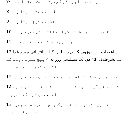
7- یہ معدہ اور جگر کوقوت طاقت بخشتا ہے۔
8-بلغم کو ختم کرتا ہے۔
9-نظرکو تیز کرتا ہے۔
10- قوت باہ اور طاقت کیلئے انتہائی مفید ہے۔
11 - بند پیشاب کو کھولتا ہے ۔
12 ۔ اعصاب اور جوڑوں کے درد والوں کیلئے انتہائی مفید غذا
ہے بشرطیکہ 41 دن تک مسلسل روزانه 4 پیچ سفوف دودھ کے
ساتھ استعمال کیا جاۓ ۔
13- السر اور پیٹ کے تمام امراض کیلئے بہت مفید ہے۔
14 -تموید کو آپ کھیر بنا کر یا ملک شیک بنا کر بھی
استعمال کر سکتے ہیں ۔
15- بہتر ین نتائج کے لئے ایک چمچ حرمین شہد بھی
شامل کر لیں ۔