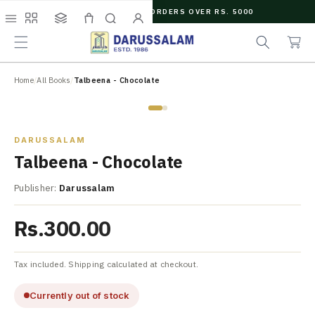
O
FREE SHIPPING ON ORDERS OVER RS. 5000
C
e
C
O
Menu
Shop
Collections
Cart
Search
Account
a
a
N
r
r
T
c
t
E
N
Home
/
All Books
/
Talbeena - Chocolate
h
T
Zoom
DARUSSALAM
Talbeena - Chocolate
Publisher:
Darussalam
Rs.300.00
Tax included. Shipping calculated at checkout.
Currently out of stock