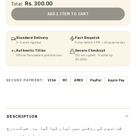
Rs. 300.00
Total:
ADD 1 ITEM TO CART
Standard Delivery
Fast Dispatch
3–5 working days
Order before 1 PM — ships same day
Authentic Titles
Secure Checkout
Official Darussalam publications
SSL encrypted · Trusted by
50,000+
SECURE PAYMENT:
VISA
MC
AMEX
PayPal
Apple Pay
DESCRIPTION
طب نبوی کی روشنی میں تیار کیا گیا ہے . جس کے درج
ذیل فوائد ہیں .