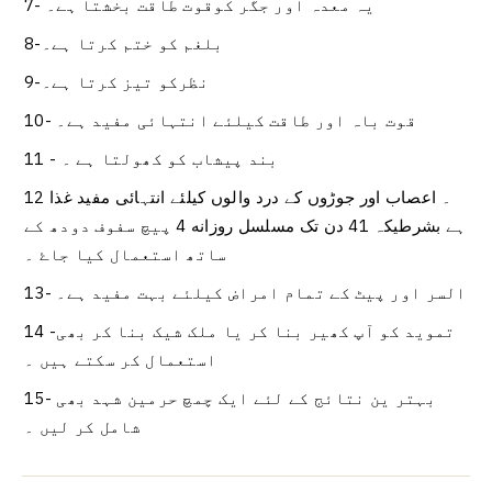
7- یہ معدہ اور جگر کوقوت طاقت بخشتا ہے۔
8-بلغم کو ختم کرتا ہے۔
9-نظرکو تیز کرتا ہے۔
10- قوت باہ اور طاقت کیلئے انتہائی مفید ہے۔
11 - بند پیشاب کو کھولتا ہے ۔
12 ۔ اعصاب اور جوڑوں کے درد والوں کیلئے انتہائی مفید غذا
ہے بشرطیکہ 41 دن تک مسلسل روزانه 4 پیچ سفوف دودھ کے
ساتھ استعمال کیا جاۓ ۔
13- السر اور پیٹ کے تمام امراض کیلئے بہت مفید ہے۔
14 -تموید کو آپ کھیر بنا کر یا ملک شیک بنا کر بھی
استعمال کر سکتے ہیں ۔
15- بہتر ین نتائج کے لئے ایک چمچ حرمین شہد بھی
شامل کر لیں ۔