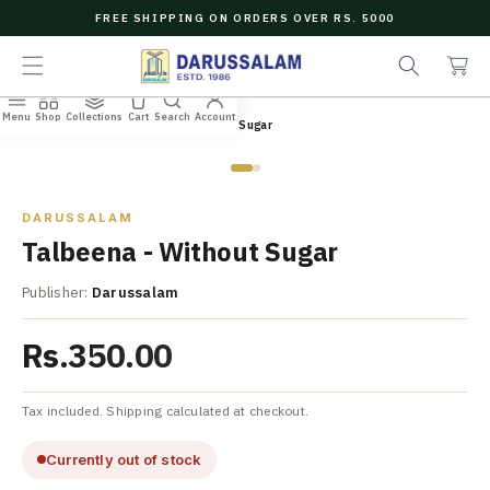
O
FREE SHIPPING ON ORDERS OVER RS. 5000
C
e
C
O
a
a
N
r
r
T
c
t
E
Menu
Shop
Collections
Cart
Search
Account
N
Home
/
All Books
/
Talbeena - Without Sugar
h
T
Zoom
DARUSSALAM
Talbeena - Without Sugar
Publisher:
Darussalam
Rs.350.00
Tax included. Shipping calculated at checkout.
Currently out of stock