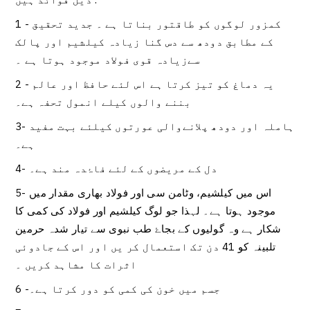
1 - کمزور لوگوں کو طاقتور بناتا ہے ۔ جدید تحقیق
کے مطابق دودھ سے دس گنا زیادہ کیلشیم اور پالک
سےزیادہ قوی فولاد موجود ہوتا ہے ۔
2 - یہ دماغ کو تیز کرتا ہے اس لئے حافظ اور عالم
بننے والوں کیلے انمول تحفہ ہے۔
3- ہاملہ اور دودھ پلانےوالی عورتوں کیلئے بہت مفید
ہے۔
4- دل کے مریضوں کے لئے فاۂدہ مند ہے۔
5- اس میں کیلشیم، وٹامن سی اور فولاد بھاری مقدار میں
موجود ہوتا ہے۔ لہذا جو لوگ کیلشیم اور فولاد کی کمی کا
شکار ہے وہ گولیوں کے بجاۓ طب نبوی سے تیار شدہ حرمین
تلبینہ کو 41 دن تک استعمال کر یں اور اس کے جادوئی
اثرات کا مشاہد کریں ۔
6 -جسم میں خون کی کمی کو دور کرتا ہے۔