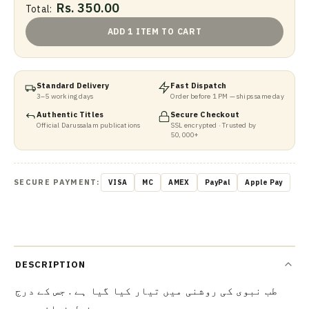
Rs. 350.00
Total:
ADD 1 ITEM TO CART
Standard Delivery
Fast Dispatch
3–5 working days
Order before 1 PM — ships same day
Authentic Titles
Secure Checkout
Official Darussalam publications
SSL encrypted · Trusted by
50,000+
SECURE PAYMENT:
VISA
MC
AMEX
PayPal
Apple Pay
DESCRIPTION
طب نبوی کی روشنی میں تیار کیا گیا ہے . جس کے درج
ذیل فوائد ہیں .